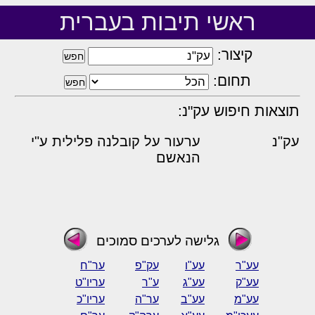
ראשי תיבות בעברית
קיצור:
תחום:
תוצאות חיפוש עק"נ:
עק"נ
ערעור על קובלנה פלילית ע"י
הנאשם
גלישה לערכים סמוכים
עע"ר
עע"ו
עק"פ
ער"ח
עע"ק
עע"ג
ע"ר
עריו"ט
עע"מ
עע"ב
ער"ה
עריו"כ