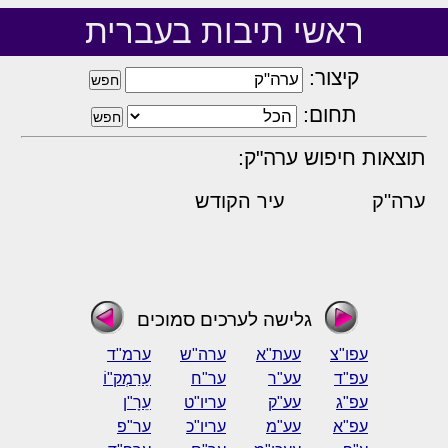
ראשי תיבות בעברית
קיצור:
תחום:
תוצאות חיפוש ערה"ק:
ערה"ק
עיר הקודש
גלישה לערכים סמוכים
עפו"צ
עעת"א
ערה"ש
ערמ"ד
עפ"ד
עע"ר
ער"ח
עַרַמְק"וֹ
עפ"ג
עע"ק
עריו"ט
עֵרָ"ן
עפ"א
עע"מ
עריו"כ
ער"פ