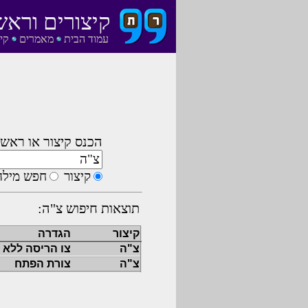
קיצורים וראש
עמוד הבית
מאמרים
קי
הכנס קיצור או ראשי
קיצור
חפש מילה
תוצאות חיפוש צ"ה:
קיצור
הגדרה
צ"ה
צו הריסה ללא
צ"ה
צורת הפתח