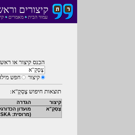
קיצורים וראש
עמוד הבית
מאמרים
קי
הכנס קיצור או ראשי
קיצור
חפש מילה
תוצאות חיפוש צֶסְקָ"א:
קיצור
הגדרה
צֶסְקָ"א
מועדון הכדורג
(מרוסית: CSKA)