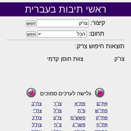
ראשי תיבות בעברית
קיצור:
תחום:
תוצאות חיפוש צו"ק:
צו"ק
צוות חוסן קדמי
גלישה לערכים סמוכים
פָּתָּ"ם
פת"א
צו"ר
צח"ב
פתי"ש
פ"ת
צז"ל
צח"י
פתי"ק
פשש"מ
צז"צ
צח"כ
פַת"ח
פשר"ג
צ"ח
צח"ל