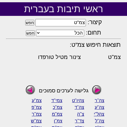
ראשי תיבות בעברית
קיצור:
תחום:
תוצאות חיפוש צמ"ט:
צמ"ט
צינור מטיל טורפדו
גלישה לערכים סמוכים
צה"ר
צהיו"ט
צמי"ד
צמ"ע
צה"ע
צה"ד
צמ"כ
צמ"פ
צהל"י
צ"ה
צמ"מ
צמ"ר
צה"ל
צד"ר
צָמָ"ן
צמ"ש