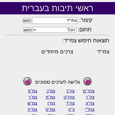
ראשי תיבות בעברית
קיצור:
תחום:
תוצאות חיפוש צמי"ד:
צמי"ד
צרכים מיוחדים
גלישה לערכים סמוכים
צהר"מ
צה"כ
צמ"כ
צמ"פ
צה"ר
צהיו"ט
צמ"מ
צמ"ר
צה"ע
צה"ד
צָמָ"ן
צמ"ש
צהל"י
צ"ה
צמ"ס
צמ"ת