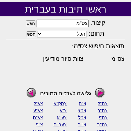
ראשי תיבות בעברית
קיצור:
תחום:
תוצאות חיפוש צס"מ:
צס"מ
צוות סיור מודיעין
גלישה לערכים סמוכים
צח"ל
צ"ח
צֶסְקָ"א
צע"ל
צח"כ
צז"צ
צ"ע
צע"ע
צח"י
צז"ל
צע"א
צע"ת
צח"ב
צו"ר
צעב"ח
צ"פ