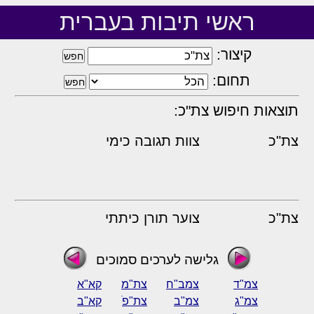
ראשי תיבות בעברית
קיצור:
תחום:
תוצאות חיפוש צת"כ:
צת"כ
צוות תגובה כימי
צת"כ
צוער תורן כיתתי
גלישה לערכים סמוכים
צמ"ד
צמב"ח
צת"מ
קא"א
צמ"ג
צמ"ב
צת"פׁ
קא"ב