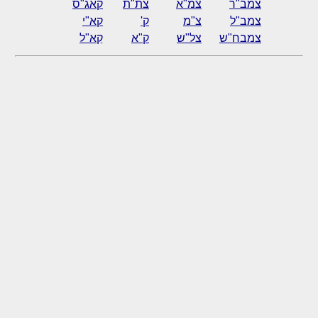
צמב"ר
צמ"א
צת"ת
קאג"ס
צמב"ל
צ"מ
ק'
קא"י
צמבח"ש
צל"ש
ק"א
קַא"ל