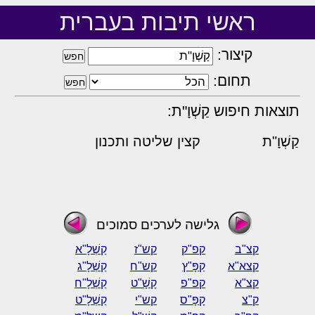
ראשי תיבות בעברית
קיצור:
תחום:
תוצאות חיפוש קַשְׁוָ"ת:
קַשְׁוָ"ת
קצין שליטה ותכנון
גלישה לערכים סמוכים
קצ"ב
קפ"ק
קש"ז
קַשְׁלָ"א
קצא"א
קַפָּ"ץ
קש"ח
קַשְׁלָ"ג
קצ"א
קפ"פ
קָשָׁ"ט
קַשְׁלָ"ח
ק"צ
קָפָּ"ס
קש"י
קַשְׁלָ"ט