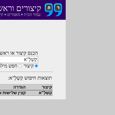
קיצורים וראש
עמוד הבית
מאמרים
קי
הכנס קיצור או ראשי
קיצור
חפש מילה
תוצאות חיפוש קַשְׁלָ"א:
קיצור
הגדרה
קַשְׁלָ"א
קצין שלישות א