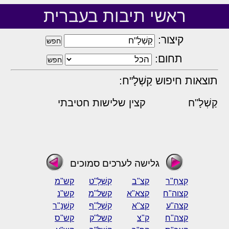
ראשי תיבות בעברית
קיצור:
תחום:
תוצאות חיפוש קַשְׁלָ"ח:
קַשְׁלָ"ח
קצין שלישות חטיבתי
גלישה לערכים סמוכים
קַצְחָ"ר
קצ"ב
קַשְׁלָ"ט
קש"מ
קצוה"ח
קצא"א
קשל"מ
קש"נ
קצה"ע
קצ"א
קַשְׁלָ"ף
קַשְׁנָ"ר
קצה"ח
ק"צ
קשל"ק
קש"ס