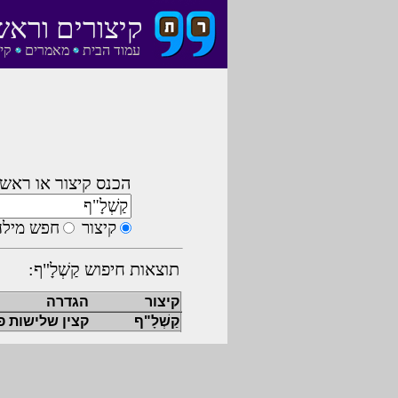
קיצורים וראש
עמוד הבית
מאמרים
קי
הכנס קיצור או ראשי
קיצור
חפש מילה
תוצאות חיפוש קַשְׁלָ"ף:
קיצור
הגדרה
קַשְׁלָ"ף
קצין שלישות פי