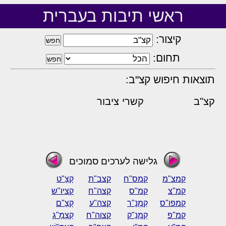
ראשי תיבות בעברית
קיצור:
תחום:
תוצאות חיפוש קצ"ב:
קצ"ב
קשרי ציבור
גלישה לערכים סמוכים
קמצ"מ
קמס"ח
קצב"ת
קָצָ"ט
קמ"צ
קמ"ס
קצה"ח
קציו"ש
קמפו"ס
קַמְנָ"ר
קצה"ע
קָצָ"ם
קמ"פ
קַמְנָ"ק
קצוה"ח
קַצְמָ"ג