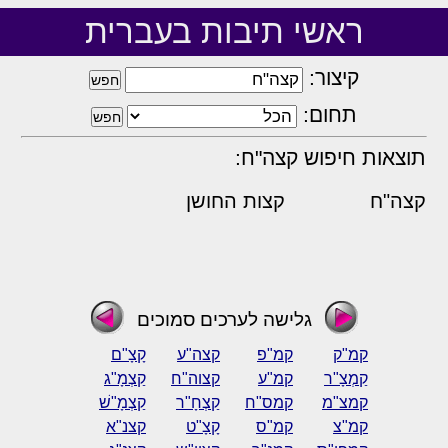
ראשי תיבות בעברית
קיצור:
תחום:
תוצאות חיפוש קצה"ח:
קצה"ח
קצות החושן
גלישה לערכים סמוכים
קמ"ק
קמ"פ
קצה"ע
קָצָ"ם
קַמְצָ"ר
קמ"ע
קצוה"ח
קַצְמָ"ג
קמצ"מ
קמס"ח
קַצְחָ"ר
קַצְמָ"שׁ
קמ"צ
קמ"ס
קָצָ"ט
קצנ"א