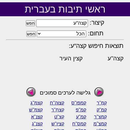
ראשי תיבות בעברית
קיצור:
תחום:
תוצאות חיפוש קצה"ע:
קצה"ע
קצין העיר
גלישה לערכים סמוכים
קָמָ"ר
קמפו"ס
קצוה"ח
קַצְמָ"ג
קמ"ק
קמ"פ
קַצְחָ"ר
קַצְמָ"שׁ
קַמְצָ"ר
קמ"ע
קָצָ"ט
קצנ"א
קמצ"מ
קמס"ח
קציו"ש
קצנ"ג