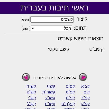
ראשי תיבות בעברית
קיצור:
תחום:
תוצאות חיפוש קשב"ט:
קשב"ט
קשב טקטי
גלישה לערכים סמוכים
קצ"א
קפ"פ
קש"ג
קש"ח
ק"צ
קָפָּ"ס
קשוה"ת
קָשָׁ"ט
קפ"ר
קפ"מ
קשו"ע
קש"י
קפ"ק
קַפּלָסְ"ט
קַשְׁוָ"ת
קָשָׁ"ל