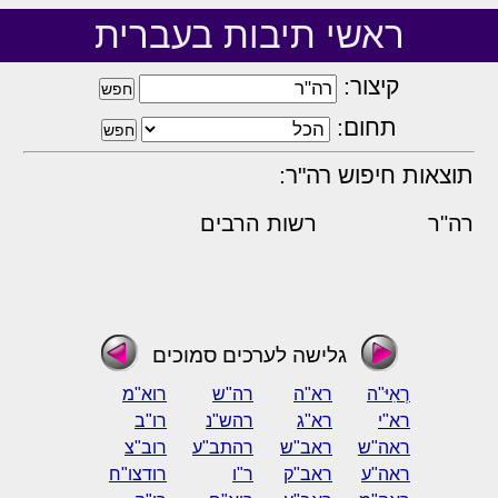
ראשי תיבות בעברית
קיצור:
תחום:
תוצאות חיפוש רה"ר:
רה"ר
רשות הרבים
גלישה לערכים סמוכים
רְאִיּ"ה
רא"ה
רה"ש
רוא"מ
רא"י
רא"ג
רהש"נ
רו"ב
ראה"ש
ראב"ש
רהתב"ע
רוב"צ
ראה"ע
ראב"ק
ר"ו
רודצו"ח