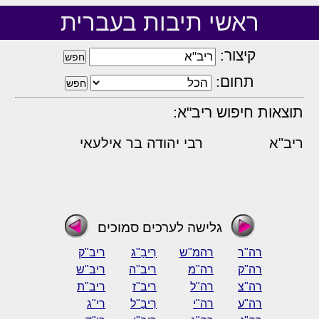
ראשי תיבות בעברית
קיצור:
תחום:
תוצאות חיפוש ריב"א:
ריב"א
רבי יהודה בר אילעאי
גלישה לערכים סמוכים
רה"ר
רהמ"ש
רִיבַ"ג
ריב"ק
רה"ק
רה"מ
ריב"ה
ריב"ש
רה"צ
רה"ל
ריב"ז
ריב"ת
רה"ע
רה"י
רִיבַ"ל
רי"ג