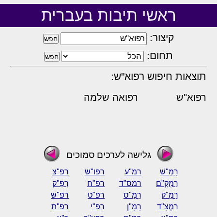
ראשי תיבות בעברית
קיצור:
תחום:
תוצאות חיפוש רפוא"ש:
רפוא"ש
רפואה שלמה
גלישה לערכים סמוכים
רָמָ"שׁ
רמ"ע
רפו"ש
רפ"צ
רַמְקָ"ם
רמס"ד
רפ"ח
רָפָּ"ק
רָמָ"ק
רָמָ"ס
רפ"ט
רפ"ש
רַמְצָ"ד
רָמָ"ן
רַפִ"י
רפ"ת