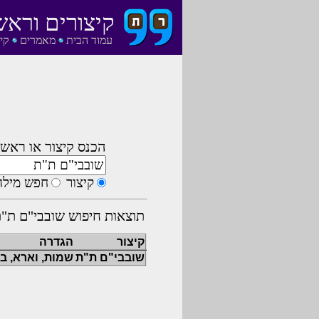
קיצורים וראש
עמוד הבית
מאמרים
קי
הכנס קיצור או ראשי
קיצור
חפש מילה
תוצאות חיפוש שובבי"ם ת"ת
קיצור
הגדרה
שובבי"ם ת"ת
שמות, וארא, ב