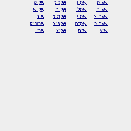
שע"ט
שָׁסָ"ן
שקל"ק
שק"ק
שע"ח
שסל"ן
שֶקֶ"ם
שָׁקָ"שׁ
שעה"צ
שס"י
שקמ"צ
ש"ר
שעה"כ
שְׁסָ"ה
שקפ"צ
שרוה"ק
ש"ע
ש"ס
שק"צ
שר"י