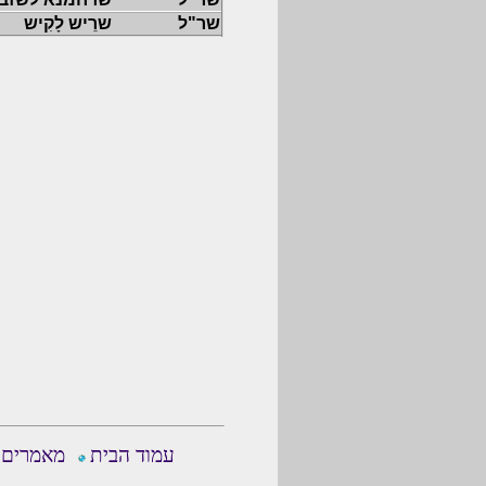
שר"ל
שרֵיש לָקִיש
עמוד הבית
מאמרים