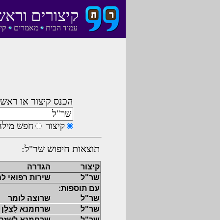
קיצורים וראש
עמוד הבית
מאמרים
קי
הכנס קיצור או ראשי
קיצור
חפש מילה
תוצאות חיפוש שר"ל:
קיצור
הגדרה
שר"ל
שירות רפואי לנ
עם תוספות:
שר"ל
שרוצה לומר
שר"ל
שרחמנא לִצְלָן 
שר"ל
שרחמנא לשזבן