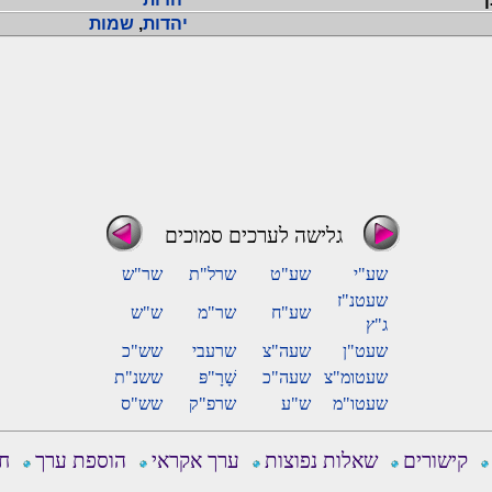
יהדות
,
שמות
גלישה לערכים סמוכים
שע"י
שע"ט
שרל"ת
שר"ש
שעטנ"ז
שע"ח
שר"מ
ש"ש
ג"ץ
שעט"ן
שעה"צ
שרעבי
שש"כ
שעטומ"צ
שעה"כ
שָׁרָ"פּ
ששנ"ת
שעטו"מ
ש"ע
שרפ"ק
שש"ס
קישורים
שאלות נפוצות
ערך אקראי
הוספת ערך
חפ