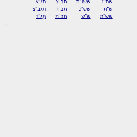
שת"ז
ששנ"ת
תב"צ
תג"א
ש"ת
שש"כ
תב"ר
תגב"צ
שש"ת
ש"ש
תב"ת
תָּגָ"ד